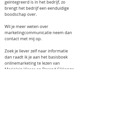
geïntegreerd is in het bedrijf, zo 
brengt het bedrijf een eenduidige 
boodschap over. 
Wil je meer weten over 
marketingcommunicatie neem dan 
contact met mij op. 
Zoek je liever zelf naar informatie 
dan raadt ik je aan het basisboek 
onlinemarketing te lezen van 
Marjolein Visser en Berend Sikkenga.
Je kunt hem bestellen via: 
https://www.managementboek.nl/bo
ek/9789001887148/basisboek-online-
marketing-marjolein-visser